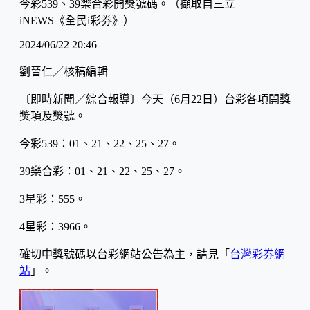
今彩539、39樂合彩開獎號碼。（擷取自三立
iNEWS《全民i彩券》）
2024/06/22 20:46
劉晉仁／核稿編輯
〔即時新聞／綜合報導〕今天（6月22日）台彩各項開獎
獎項及獎號。
今彩539：01、21、22、25、27。
39樂合彩：01、21、22、25、27。
3星彩：555。
4星彩：3966。
確切中獎號碼以台彩網站公告為主，請見「
台灣彩券網
站
」。