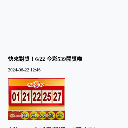
快來對獎！6/22 今彩539開獎啦
2024-06-22 12:46