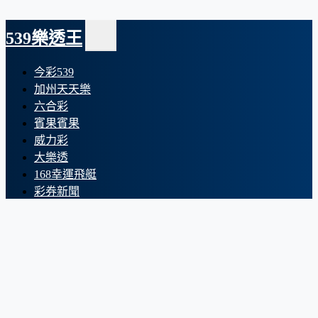
539樂透王
今彩539
加州天天樂
六合彩
賓果賓果
威力彩
大樂透
168幸運飛艇
彩券新聞