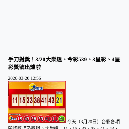
手刀對獎！3/20大樂透、今彩539、3星彩、4星
彩獎號出爐啦
2026-03-20 12:56
今天（3月20日）台彩各項
開獎獎項及獎號。大樂透：11、15、33、38、41、43，