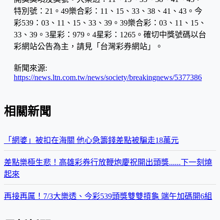
特別號：21。49樂合彩：11、15、33、38、41、43。今
彩539：03、11、15、33、39。39樂合彩：03、11、15、
33、39。3星彩：979。4星彩：1265。確切中獎號碼以台
彩網站公告為主，請見「台灣彩券網站」。
新聞來源:
https://news.ltn.com.tw/news/society/breakingnews/5377386
相關新聞
「網婆」被扣在海關 他心急籌錢差點被騙走18萬元
差點樂極生悲！高雄彩券行放鞭炮慶祝開出頭獎......下一刻燒
起來
再接再厲！7/3大樂透、今彩539頭獎雙雙摃龜 端午加碼開6組