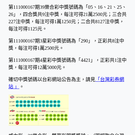
第111000167期39樂合彩中獎號碼為「05、16、21、25、
26」，四合獎共9注中獎，每注可得21萬2500元；三合共
227注中獎，每注可得1萬1250元；二合共8127注中獎，
每注可得1125元。
第111000167期3星彩中獎號碼為「290」，正彩共8注中
獎，每注可得1萬2500元。
第111000167期4星彩中獎號碼為「4421」，正彩共1注中
獎，每注可得12萬5000元。
確切中獎號碼以台彩網站公告為主，請見
「台灣彩券網
站 」
。