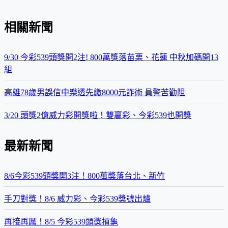
相關新聞
9/30 今彩539頭獎開2注! 800萬獎落苗栗、花蓮 中秋加碼開13
組
高雄78歲男誤信中樂透先繳8000元詐術 員警苦勸阻
3/20 頭獎2億威力彩開獎啦！雙贏彩、今彩539也開獎
最新新聞
8/6今彩539頭獎開3注！800萬獎落台北、新竹
手刀對獎！8/6 威力彩、今彩539獎號出爐
再接再厲！8/5 今彩539頭獎摃龜