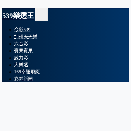
539樂透王
今彩539
加州天天樂
六合彩
賓果賓果
威力彩
大樂透
168幸運飛艇
彩券新聞