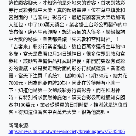
這位顧客聊天，才知道他是外地來的香客，首次到該彩
券行買彩券就中大獎，真的超級幸運。位在草屯鎮敦和
宮對面的「吉客來」彩券行，最近有顧客買大樂透加碼
大紅包，中了100萬元獎金，業者掛上台彩公司製作的中
獎布條，店內生意興隆，想沾喜氣的人很多，紛紛探詢
中大獎的秘訣，業者都建議「先去敦和宮拜財神」！
「吉客來」彩券行業者指出，這位百萬幸運得主年約50
多歲，當天是農曆12月24日送神日，很多信眾到敦和宮
參拜，該顧客準備供品拜武財神後，離開前突然有買彩
券的靈感，於是就走到對面的彩券行試試運氣。業者透
露，當天下注買「系統7」包牌20期，1期350元，總共花
7000元。因為他要包牌20期，因此在等待時有小聊一
下，知道他是第一次到該彩券行買彩券，而在拜財神
時，有特別祈求武財神庇佑。隔天台彩公司就通知有顧
客中100萬元，業者從購買的日期時間，推測就是這位香
客。得知這位香客中百萬元大獎，很為他高興。
新聞來源:
https://news.ltn.com.tw/news/society/breakingnews/5345406