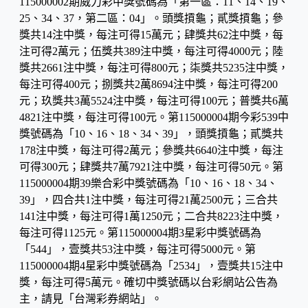
115000002期威力彩中獎號碼為「第一區：11、14、19、
25、34、37，第二區：04」。頭獎摃龜；貳獎摃龜；參
獎共14注中獎，每注可得15萬元；肆獎共62注中獎，每
注可得2萬元；伍獎共389注中獎，每注可得4000元；陸
獎共2661注中獎，每注可得800元；柒獎共5235注中獎，
每注可得400元；捌獎共2萬8694注中獎，每注可得200
元；玖獎共3萬5524注中獎，每注可得100元；普獎共6萬
4821注中獎，每注可得100元。第115000004期今彩539中
獎號碼為「10、16、18、34、39」，頭獎摃龜；貳獎共
178注中獎，每注可得2萬元；參獎共6640注中獎，每注
可得300元；肆獎共7萬7921注中獎，每注可得50元。第
115000004期39樂合彩中獎號碼為「10、16、18、34、
39」，四合共1注中獎，每注可得21萬2500元；三合共
141注中獎，每注可得1萬1250元；二合共8223注中獎，
每注可得1125元。第115000004期3星彩中獎號碼為
「544」，壹獎共53注中獎，每注可得5000元。第
115000004期4星彩中獎號碼為「2534」，壹獎共15注中
獎，每注可得5萬元。確切中獎號碼以台彩網站公告為
主，請見「台灣彩券網站」。