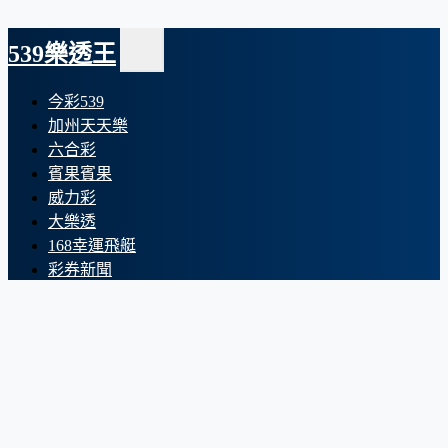
539樂透王
今彩539
加州天天樂
六合彩
賓果賓果
威力彩
大樂透
168幸運飛艇
彩券新聞