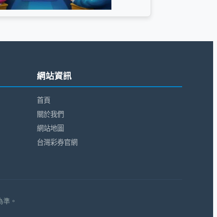
網站資訊
首頁
關於我們
網站地圖
台灣彩券官網
為準。