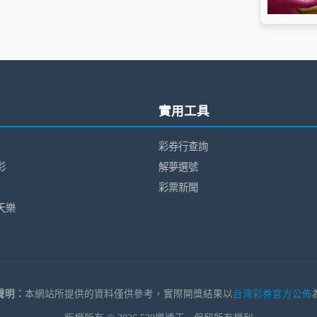
實用工具
彩券行查詢
彩
解夢選號
彩票新聞
天樂
聲明：
本網站所提供的資料僅供參考，實際開獎結果以
台灣彩券官方公佈