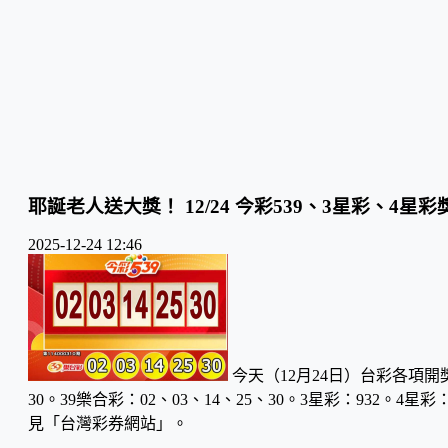
耶誕老人送大獎！ 12/24 今彩539、3星彩、4星
2025-12-24 12:46
今天（12月24日）台彩各項開獎
30。39樂合彩：02、03、14、25、30。3星彩：932。
見「台灣彩券網站」。