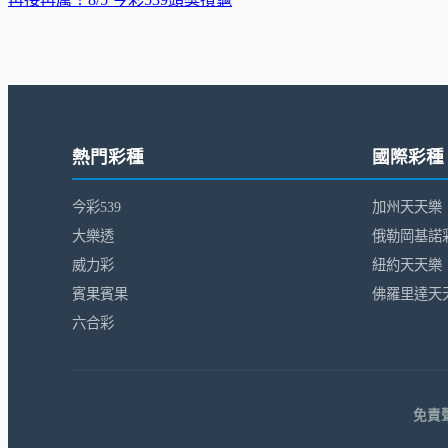
熱門彩種
國際彩種
今彩539
加州天天樂
大樂透
俄勒岡基諾
威力彩
紐約天天樂
賓果賓果
佛羅里達天
六合彩
免責