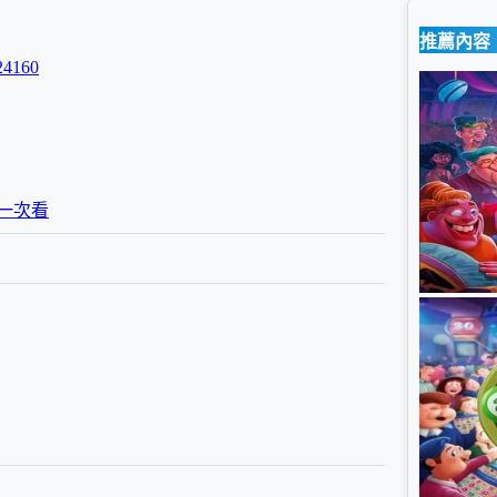
推薦內容
324160
一次看