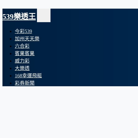
539樂透王
今彩539
加州天天樂
六合彩
賓果賓果
威力彩
大樂透
168幸運飛艇
彩券新聞