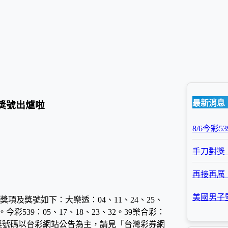
最新消息
彩獎號出爐啦
8/6今彩
手刀對獎！
再接再厲！
美國男子堅
獎項及獎號如下：大樂透：04、11、24、25、
。今彩539：05、17、18、23、32。39樂合彩：
。確切中獎號碼以台彩網站公告為主，請見「台灣彩券網