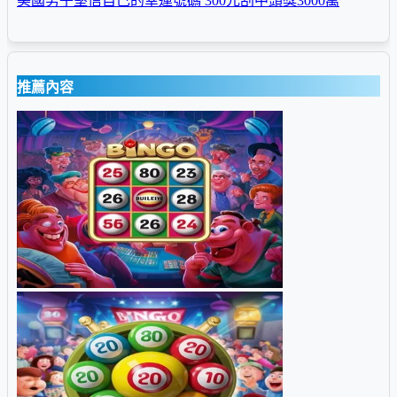
美國男子堅信自己的幸運號碼 300元刮中頭獎3000萬
推薦內容