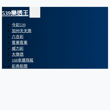
539樂透王
今彩539
加州天天樂
六合彩
賓果賓果
威力彩
大樂透
168幸運飛艇
彩券新聞