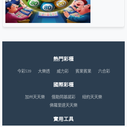
熱門彩種
今彩539
大樂透
威力彩
賓果賓果
六合彩
國際彩種
加州天天樂
俄勒岡基諾彩
紐約天天樂
佛羅里達天天樂
實用工具