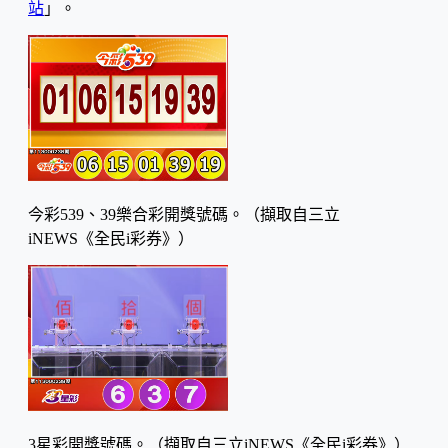
站
」。
今彩539、39樂合彩開獎號碼。（擷取自三立
iNEWS《全民i彩券》）
3星彩開獎號碼。（擷取自三立iNEWS《全民i彩券》）