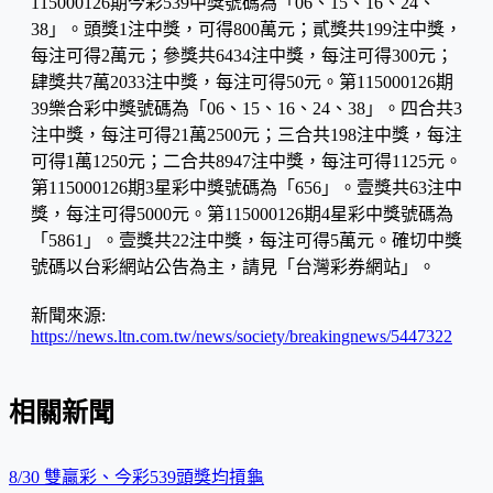
115000126期今彩539中獎號碼為「06、15、16、24、
38」。頭獎1注中獎，可得800萬元；貳獎共199注中獎，
每注可得2萬元；參獎共6434注中獎，每注可得300元；
肆獎共7萬2033注中獎，每注可得50元。第115000126期
39樂合彩中獎號碼為「06、15、16、24、38」。四合共3
注中獎，每注可得21萬2500元；三合共198注中獎，每注
可得1萬1250元；二合共8947注中獎，每注可得1125元。
第115000126期3星彩中獎號碼為「656」。壹獎共63注中
獎，每注可得5000元。第115000126期4星彩中獎號碼為
「5861」。壹獎共22注中獎，每注可得5萬元。確切中獎
號碼以台彩網站公告為主，請見「台灣彩券網站」。
新聞來源:
https://news.ltn.com.tw/news/society/breakingnews/5447322
相關新聞
8/30 雙贏彩、今彩539頭獎均摃龜