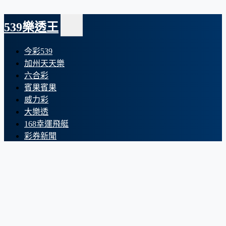
539樂透王
今彩539
加州天天樂
六合彩
賓果賓果
威力彩
大樂透
168幸運飛艇
彩券新聞