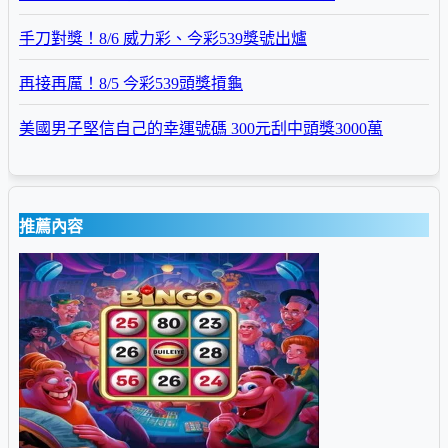
手刀對獎！8/6 威力彩、今彩539獎號出爐
再接再厲！8/5 今彩539頭獎摃龜
美國男子堅信自己的幸運號碼 300元刮中頭獎3000萬
推薦內容