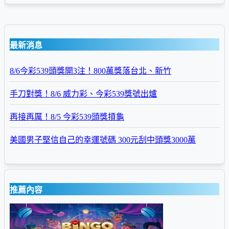
最新消息
8/6今彩539頭獎開3注！800萬獎落台北、新竹
手刀對獎！8/6 威力彩、今彩539獎號出爐
再接再厲！8/5 今彩539頭獎摃龜
美國男子堅信自己的幸運號碼 300元刮中頭獎3000萬
推薦內容