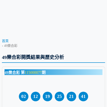
首頁
49樂合彩
49樂合彩開獎結果與歷史分析
49樂合彩
第
115000077
期
02
12
19
25
21
41