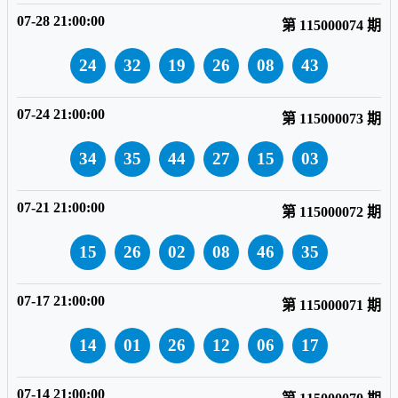
07-28 21:00:00
第 115000074 期
24
32
19
26
08
43
07-24 21:00:00
第 115000073 期
34
35
44
27
15
03
07-21 21:00:00
第 115000072 期
15
26
02
08
46
35
07-17 21:00:00
第 115000071 期
14
01
26
12
06
17
07-14 21:00:00