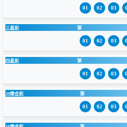
01
02
03
三星彩
第
01
02
03
四星彩
第
01
02
03
39樂合彩
第
01
02
03
38樂合彩
第