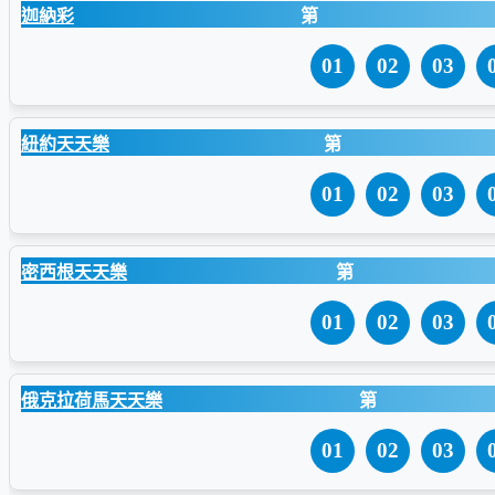
迦納彩
第
01
02
03
紐約天天樂
第
01
02
03
密西根天天樂
第
01
02
03
俄克拉荷馬天天樂
第
01
02
03