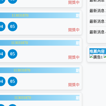
最新消息 
開獎中
最新消息 
113031870
期
最新消息 
04
05
開獎中
最新消息 
113031870
期
推薦內容
04
05
開獎中
113031870
期
04
05
開獎中
113031870
期