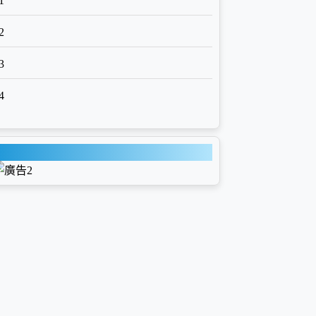
1
2
3
4