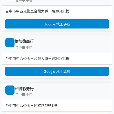
台中市 中區
台中市中區光復里台灣大道一段300號1樓
Google 地圖導航
億加億商行
台中市 中區
台中市中區公園里台灣大道ㄧ段242號1樓
Google 地圖導航
允得彩券行
台中市 中區
台中市中區公園里民族路72號1樓