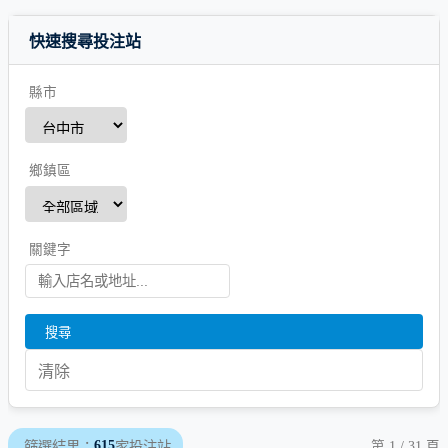
快速搜尋投注站
縣市
鄉鎮區
關鍵字
搜尋
清除
615
篩選結果：
家投注站
第 1 / 31 頁