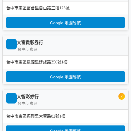
台中市東區富台里自由路三段123號
Google 地圖導航
大富貴彩券行
台中市 東區
台中市東區泉源里建成路356號1樓
Google 地圖導航
大智彩券行
2
台中市 東區
台中市東區振興里大智路82號1樓