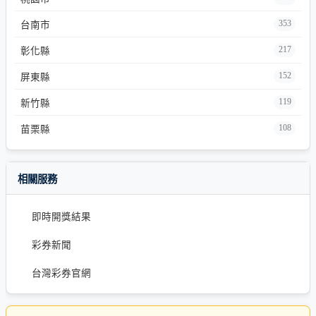
353
台南市
217
彰化縣
152
屏東縣
119
新竹縣
108
苗栗縣
相關服務
即時開獎結果
彩券新聞
台灣彩券官網