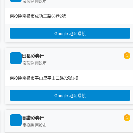
南投縣 南投市
南投縣南投市成功三路68巷2號
Google 地圖導航
班長彩券行
1
南投縣 南投市
南投縣南投市平山里平山二路72號1樓
Google 地圖導航
真鑽彩券行
1
南投縣 南投市