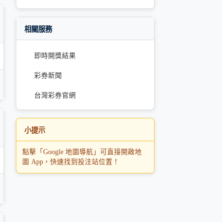
相關服務
即時開獎結果
彩券新聞
台灣彩券官網
小提示
點擊「Google 地圖導航」可直接開啟地
圖 App，快速找到投注站位置！