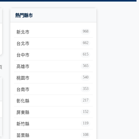
熱門縣市
968
新北市
662
台北市
615
台中市
565
高雄市
 頁
540
桃園市
353
台南市
217
彰化縣
152
屏東縣
119
新竹縣
108
苗栗縣