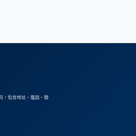
訊，包含地址、電話、營