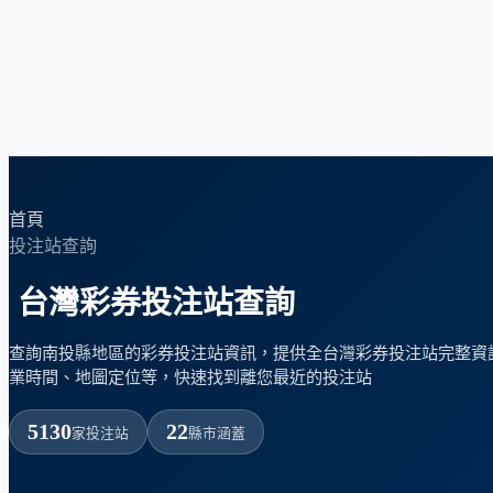
首頁
投注站查詢
台灣彩券投注站查詢
查詢南投縣地區的彩券投注站資訊，提供全台灣彩券投注站完整資
業時間、地圖定位等，快速找到離您最近的投注站
5130
22
家投注站
縣市涵蓋