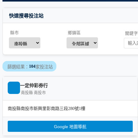
快速搜尋投注站
縣市
鄉鎮區
關鍵字
104
篩選結果：
家投注站
一定仲彩券行
南投縣 南投市
南投縣南投市新興里彰南路三段280號1樓
Google 地圖導航