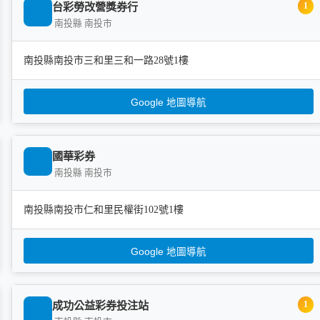
台彩勞改營獎券行
1
南投縣 南投市
南投縣南投市三和里三和一路28號1樓
Google 地圖導航
國華彩券
南投縣 南投市
南投縣南投市仁和里民權街102號1樓
Google 地圖導航
成功公益彩券投注站
1