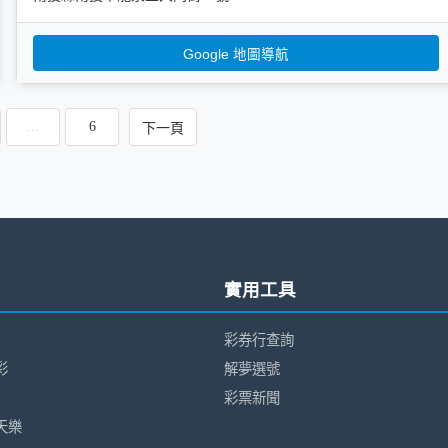
Google 地圖導航
...
6
下一頁
實用工具
彩券行查詢
彩
解夢選號
彩票新聞
天樂