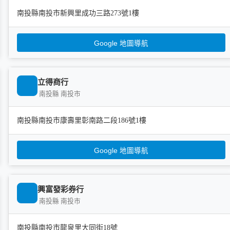
南投縣南投市新興里成功三路273號1樓
Google 地圖導航
立得商行
南投縣 南投市
南投縣南投市康壽里彰南路二段186號1樓
Google 地圖導航
興富發彩券行
南投縣 南投市
南投縣南投市龍泉里大同街18號