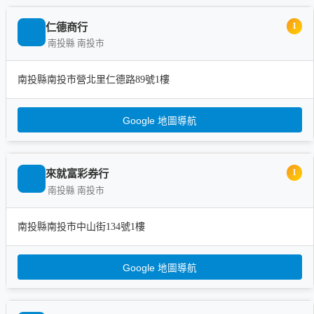
仁德商行
1
南投縣 南投市
南投縣南投市營北里仁德路89號1樓
Google 地圖導航
來就富彩券行
1
南投縣 南投市
南投縣南投市中山街134號1樓
Google 地圖導航