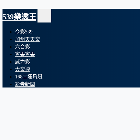
539樂透王
今彩539
加州天天樂
六合彩
賓果賓果
威力彩
大樂透
168幸運飛艇
彩券新聞