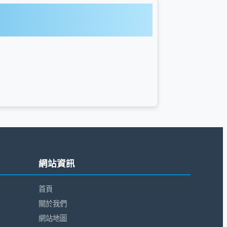
網站資訊
首頁
關於我們
網站地圖