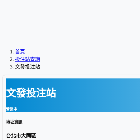
首頁
投注站查詢
文發投注站
文發投注站
營業中
地址資訊
台北市大同區