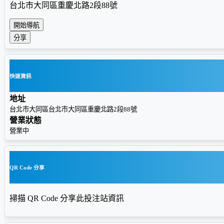
台北市大同區重慶北路2段88號
開始導航
分享
快速資訊
地址
台北市大同區台北市大同區重慶北路2段88號
營業狀態
營業中
QR Code 分享
掃描 QR Code 分享此投注站資訊