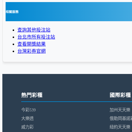
相關服務
查詢其他投注站
台北市所有投注站
查看開獎結果
台灣彩券官網
熱門彩種
國際彩種
今彩539
加州天天樂
大樂透
俄勒岡基諾
威力彩
紐約天天樂