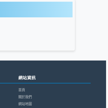
網站資訊
首頁
關於我們
網站地圖