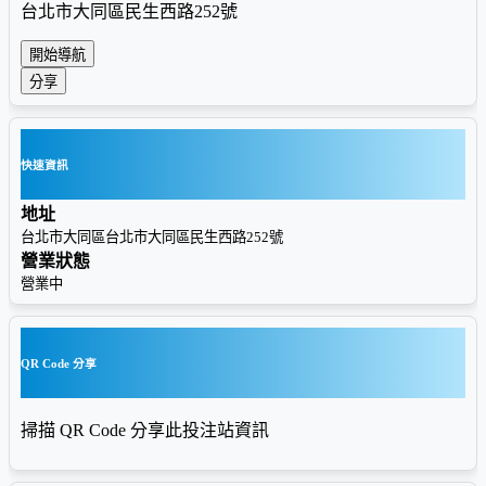
台北市大同區民生西路252號
開始導航
分享
快速資訊
地址
台北市大同區台北市大同區民生西路252號
營業狀態
營業中
QR Code 分享
掃描 QR Code 分享此投注站資訊