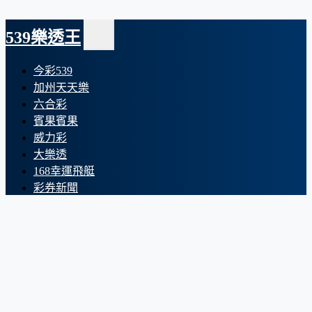
539樂透王
今彩539
加州天天樂
六合彩
賓果賓果
威力彩
大樂透
168幸運飛艇
彩券新聞