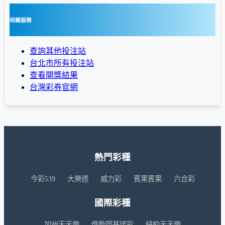
相關服務
查詢其他投注站
台北市所有投注站
查看開獎結果
台灣彩券官網
熱門彩種
今彩539
大樂透
威力彩
賓果賓果
六合彩
國際彩種
加州天天樂
俄勒岡基諾彩
紐約天天樂