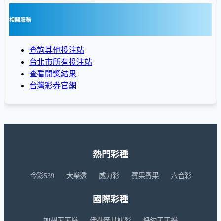
相關服務
查詢其他投注站
台北市所有投注站
查看開獎結果
台灣彩券官網
熱門彩種
今彩539
大樂透
威力彩
賓果賓果
六合彩
國際彩種
加州天天樂
俄勒岡基諾彩
紐約天天樂