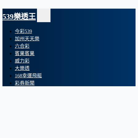
539樂透王
今彩539
加州天天樂
六合彩
賓果賓果
威力彩
大樂透
168幸運飛艇
彩券新聞