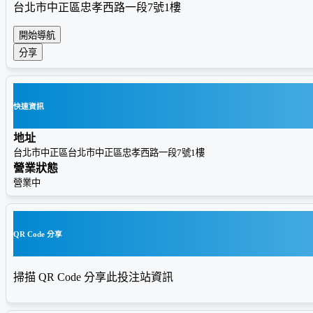
台北市中正區忠孝西路一段7號1樓
開始導航
分享
快速資訊
地址
台北市中正區台北市中正區忠孝西路一段7號1樓
營業狀態
營業中
QR Code 分享
掃描 QR Code 分享此投注站資訊