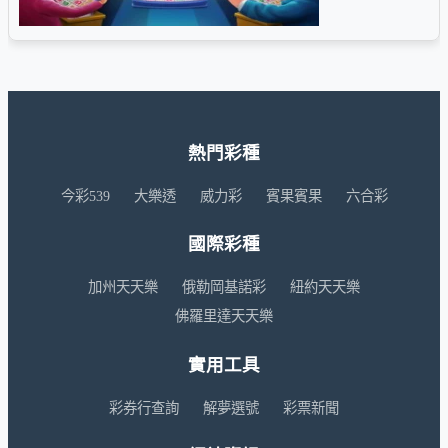
熱門彩種
今彩539
大樂透
威力彩
賓果賓果
六合彩
國際彩種
加州天天樂
俄勒岡基諾彩
紐約天天樂
佛羅里達天天樂
實用工具
彩券行查詢
解夢選號
彩票新聞