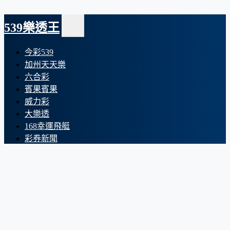
539樂透王
今彩539
加州天天樂
六合彩
賓果賓果
威力彩
大樂透
168幸運飛艇
彩券新聞