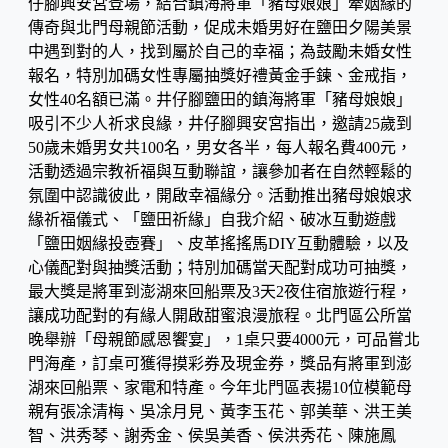
仔腳興安宮登場，結合鎮海將軍「豬母娘娘」牽姻緣的
傳奇與北門母親節活動，促成未婚男好在鹽田夕陽美景
中遇到對的人，找到屬於自己的幸福；為鼓勵未婚女性
報名，特別加碼女性專屬抽獎好禮黃金手鍊、金戒指，
女性40名額已滿。井仔腳鹽田的鎮海將軍「豬母娘娘」
吸引不少人祈求良緣，井仔腳興安宮指出，邀請25歲到
50歲未婚男女共100名，男女各半，每人報名費400元，
活動透過宗教祈福與互動聯誼，讓參加者在自然輕鬆的
氛圍中認識彼此，開啟幸福緣分。活動推出豬母娘娘求
緣祈福儀式、「鹽田祈緣」自我介紹、破冰互動遊戲
「鹽田姻緣投壺賽」、皮革搖搖馬DIY互動體驗，以及
心儀配對與抽獎活動；特別加碼當天配對成功可抽獎，
最大獎是將軍到澎湖來回船票及3天2夜住宿旅遊行程，
讓成功配對的有緣人開啟甜蜜浪漫旅程。北門區公所當
晚舉辦「母親節感恩饗宴」，1桌只要4000元，可品嘗北
門海產，訂桌可獲得摸彩券及現金券，獎品有將軍到澎
湖來回船票、家電和特產。今年北門區表揚10位模範母
親有張凃清梅、吳凃月見、黃李玉花、郭美華、洪王美
智、洪秀琴、謝秀金、侯吳美香、侯洪秀花、陳施鳳