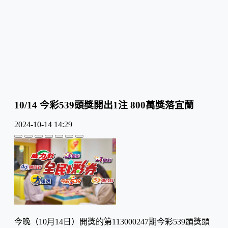
10/14 今彩539頭獎開出1注 800萬獎落宜蘭
2024-10-14 14:29
今晚（10月14日）開獎的第113000247期今彩539頭獎頭