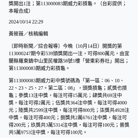
獎開出1注；第113000083期威力彩摃龜。（台彩提供；
本報合成）
2024/10/14 22:29
黃筱薇／核稿編輯
〔即時新聞／綜合報導〕今晚（10月14日）開獎的第
113000247期今彩539頭獎開出一注，可得800萬元，由宜
蘭縣羅東鎮中山里民權路58號1樓「營東彩券社」開出；
第113000083期威力彩摃龜。
第113000083期威力彩中獎號碼為「第一區：06、10、
22、23、25、27。第二區：08」，頭獎摃龜；貳獎也摃
龜；參獎13注中獎，每注可得15萬元；肆獎共69注中
獎，每注可得2萬元；伍獎共364注中獎，每注可得4000
元；陸獎共2599注中獎，每注可得800元；柒獎共4928注
中獎，每注可得400元；捌獎共2萬6761注中獎，每注可
得200元；玖獎共3萬5314注中獎，每注可得100元；普獎
共5萬9753注中獎，每注可得100元。