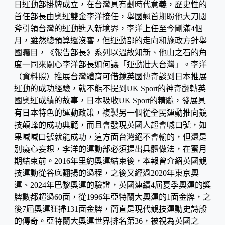
日運動部掛牌成立，在台灣具有劃時代意義，歷史性的
首任部長由奧運雙金李洋接任，舉國翹首期盼他大刀闊
斧引領台灣的運動進入新境界，李洋上任至今剛滿4個
月，雖然總預算還沒審，但運動部的走向和施政方針舉
國矚目，《報告部長》系列以溫故知新、他山之石的角
度一同來關心李洋部長如何讓「運動壯大台灣」。李洋
（資料照）推展台灣體育可借鏡英國傳奇談到日本推展
運動的成功經驗，就不能不提到UK Sport的神奇翻轉英
國奧運成績的故事，日本吸收UK Sport的精髓，發展具
有日本特色的運動政策，複製另一個從全民運動推向競
技顛峰的成功典範，而且會發現英國人超會喊口號，如
果喊喊口號就能成功，這方面台灣絕不會輸的，但還是
別癡心妄想，李洋的運動部必須提出具體做法，在蜜月
期結束前。2016年里約奧運結束後，本報曾介紹英國競
技運動從谷底翻揚的過程，之後又經過2020年東京奧
運、2024年巴黎奧運的驗證，英國連續4屆夏季奧運的獎
牌數都超過60面，從1996年亞特蘭大奧運的1面金牌，之
後7屆奧運狂掃131面金牌，簡直是現代競技運動史詩般
的傳奇。亞特蘭大奧運世界排名第36，被視為英國之