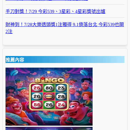
手刀對獎！7/29 今彩539、3星彩、4星彩獎號出爐
財神到！7/28大樂透頭獎1注獨得 9.1億落台北 今彩539也開
2注
推薦內容