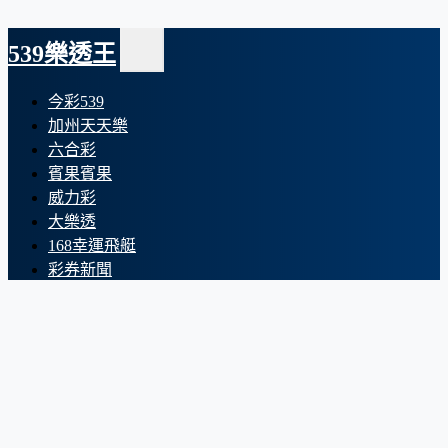
539樂透王
今彩539
加州天天樂
六合彩
賓果賓果
威力彩
大樂透
168幸運飛艇
彩券新聞