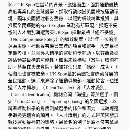
恥，UK Sport在當時的背景下應運而生，面對運動競技
高度專業化的全球競爭，採取行動改變英國競技運動環
境，隔年英國挹注彩券盈餘，以絕對績效精準投資，與
推展全民運動的Sport England業務有所區隔。採絕不妥
協制人才識別海選菁英UK Sport採取嚴格「絕不妥協」
（No Compromise Policy）的績效制度，以4年一次的奧
運為周期，補助最有機會奪牌的項目和選手，設定目標
定期考核，並且導入精準的運動科學輔助，以客觀數據
評估預設目標的可能性，如果未達標就「放生」取消補
助，甚至在奧運奪牌，若被評估只是「偶然」成功，下
個階段也會被放棄。UK Sport基於英國社會篷勃發展的
全民運動，選手來源除了運動俱樂部、運動協會，也透
過「人才轉移」（Talent Transfer）和「人才識別」
（Talent Identification）機制公開「海選」菁英選手，例
如「Girls4Gold」、「Sporting Giants」的全國選拔，以
精準運動科學的角度測試選手的條件和潛力，或輔導選
手轉換更適合的項目。「人才識別」的方式是英國發展
競技運動最神奇的策略，最著名的例子是原本沒有拿過