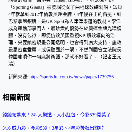
船漿的海倫．葛洛弗（Helen Glover），在2008年的
「Sporting Giants」被發堀從女子曲棍球改練划船，短短
4年就拿到2012年倫敦奧運金牌，4年後在里約衛冕，到
巴黎拿到銀牌，是UK Sport為人津津樂道的教材。李洋
成為運動部掌門人，最珍貴的優勢在於奧運金牌光環護
體，沒有包袱，即便仿效英國重視KPI績效導向的治
理，只要縝密規畫公開透明，也會得到廣大支持，施政
最忌密室垂簾，或偏聽囿於一隅，不然到國會立法院長
韓國瑜噴你一句麻將術語，那就不好看了。（記者王元
鴻）
新聞來源:
https://sports.ltn.com.tw/news/paper/1739756
相關新聞
錢錢蛇進來！2/8 大樂透、大小紅包、今彩539開獎了
3/16 威力彩、今彩539、3星彩、4星彩獎號出爐啦