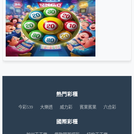
熱門彩種
今彩539
大樂透
威力彩
賓果賓果
六合彩
國際彩種