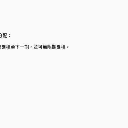
分配：
金會累積至下一期，並可無限期累積。