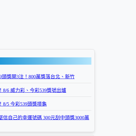
539頭獎開3注！800萬獎落台北、新竹
8/6 威力彩、今彩539獎號出爐
8/5 今彩539頭獎摃龜
信自己的幸運號碼 300元刮中頭獎3000萬