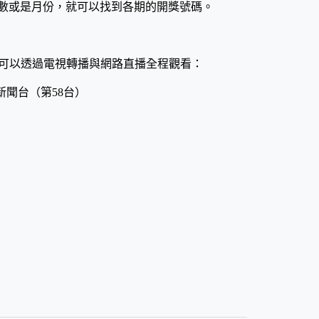
數或是月份，就可以找到各期的開獎號碼。
獎情況可以透過電視轉播與網路直播全程觀看：
新聞台（第58台）