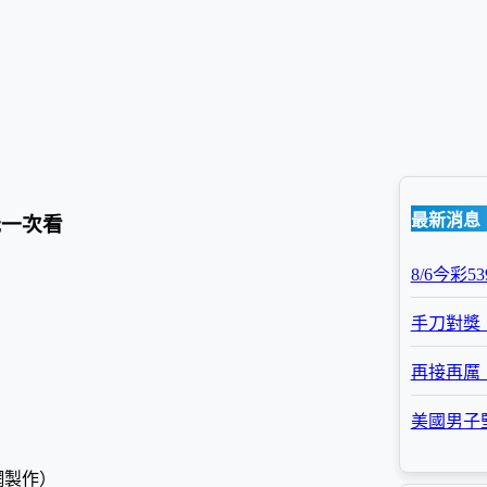
最新消息
玩一次看
8/6今彩
手刀對獎！
再接再厲！
美國男子堅
網製作）