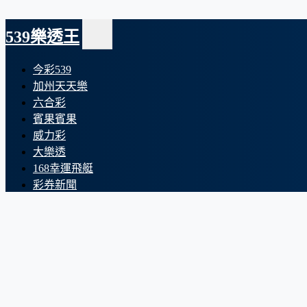
539樂透王
今彩539
加州天天樂
六合彩
賓果賓果
威力彩
大樂透
168幸運飛艇
彩券新聞