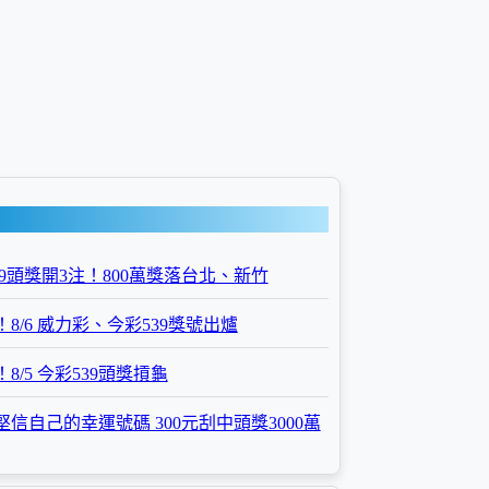
539頭獎開3注！800萬獎落台北、新竹
8/6 威力彩、今彩539獎號出爐
8/5 今彩539頭獎摃龜
信自己的幸運號碼 300元刮中頭獎3000萬