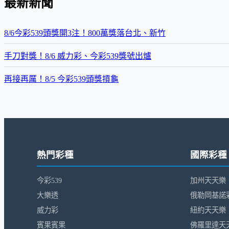
最新新聞
8/6今彩539頭獎開3注！800萬獎落台北、新竹
手刀對獎！8/6 威力彩、今彩539獎號出爐
再接再厲！8/5 今彩539頭獎摃龜
熱門彩種
國際彩種
今彩539
加州天天樂
大樂透
俄勒岡基諾
威力彩
紐約天天樂
賓果賓果
佛羅里達天