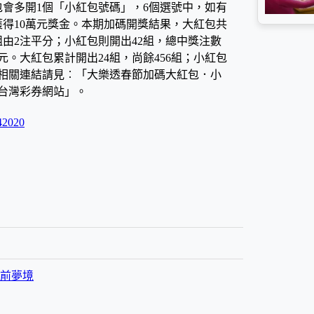
包會多開1個「小紅包號碼」，6個選號中，如有
得10萬元獎金。本期加碼開獎結果，大紅包共
組由2注平分；小紅包則開出42組，總中獎注數
萬元。大紅包累計開出24組，尚餘456組；小紅包
開。相關連結請見︰「大樂透春節加碼大紅包．小
台灣彩券網站」。
342020
年前夢境