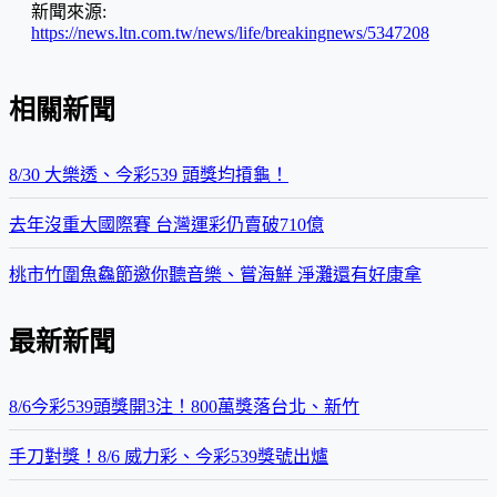
新聞來源:
https://news.ltn.com.tw/news/life/breakingnews/5347208
相關新聞
8/30 大樂透、今彩539 頭獎均摃龜！
去年沒重大國際賽 台灣運彩仍賣破710億
桃市竹圍魚鱻節邀你聽音樂、嘗海鮮 淨灘還有好康拿
最新新聞
8/6今彩539頭獎開3注！800萬獎落台北、新竹
手刀對獎！8/6 威力彩、今彩539獎號出爐