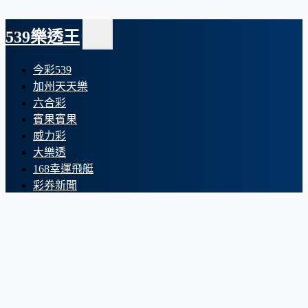
539樂透王
今彩539
加州天天樂
六合彩
賓果賓果
威力彩
大樂透
168幸運飛艇
彩券新聞