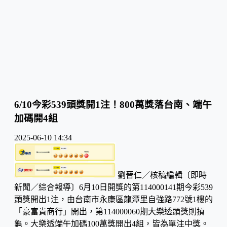
6/10今彩539頭獎開1注！800萬獎落台南、端午
加碼開4組
2025-06-10 14:34
劉晉仁／核稿編輯〔即時
新聞／綜合報導〕6月10日開獎的第114000141期今彩539
頭獎開出1注，由台南市永康區龍潭里自強路772號1樓的
「豪富貴商行」開出，第114000060期大樂透頭獎則摃
龜。大樂透端午加碼100萬獎開出4組，皆為單注中獎。