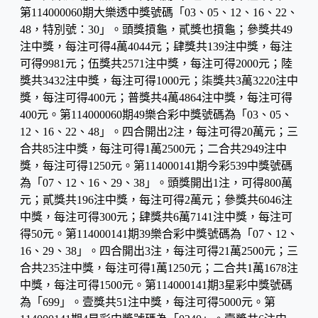
第114000060期大樂透中獎號碼「03、05、12、16、22、
48，特別號：30」。頭獎摃龜，貳獎也摃龜；參獎共49
注中獎，每注可得4萬4044元；肆獎共139注中獎，每注
可得9981元；伍獎共2571注中獎，每注可得2000元；陸
獎共3432注中獎，每注可得1000元；柒獎共3萬3220注中
獎，每注可得400元；普獎共4萬4864注中獎，每注可得
400元。第114000060期49樂合彩中獎號碼為「03、05、
12、16、22、48」。四合開出2注，每注可得20萬元；三
合共85注中獎，每注可得1萬2500元；二合共2949注中
獎，每注可得1250元。第114000141期今彩539中獎號碼
為「07、12、16、29、38」。頭獎開出1注，可得800萬
元；貳獎共196注中獎，每注可得2萬元；參獎共6046注
中獎，每注可得300元；肆獎共6萬7141注中獎，每注可
得50元。第114000141期39樂合彩中獎號碼為「07、12、
16、29、38」。四合開出3注，每注可得21萬2500元；三
合共235注中獎，每注可得1萬1250元；二合共1萬1678注
中獎，每注可得1500元。第114000141期3星彩中獎號碼
為「699」。壹獎共51注中獎，每注可得5000元。第