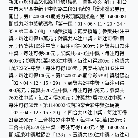
新北市永和區文化路111號1樓的「高進彩券商行」和台
中市大里區中新里中興路二段214號的「爆米發彩券行」
開出；第114000081期威力彩頭獎則摃龜。第114000081
期威力彩中獎號碼為「第一區：01、06、11、20、34、
35。第二區：08」，頭獎摃龜；貳獎摃龜；參獎共4注中
獎，每注可得15萬元；肆獎共24注中獎，每注可得2萬
元；伍獎共165注中獎，每注可得4000元；陸獎共1173注
中獎，每注可得800元；柒獎共2470注中獎，每注可得
400元；捌獎共1萬4558注中獎，每注可得200元；玖獎共
1萬7226注中獎，每注可得100元；普獎共3萬3142注中
獎，每注可得100元。第114000245期今彩539中獎號碼為
「02、04、12、15、29」。頭獎共2注中獎，每注可得
800萬元；貳獎共207注中獎，每注可得2萬元；參獎共
7603注中獎，每注可得300元；肆獎共7萬7092注中獎，
每注可得50元。第114000245期39樂合彩中獎號碼為
「02、04、12、15、29」。四合共19注中獎，每注可得
21萬2500元；三合共257注中獎，每注可得1萬1250元；
二合共1萬6220注中獎，每注可得1500元。第114000245
期3星彩中獎號碼為「138」。壹獎共190注中獎，每注可