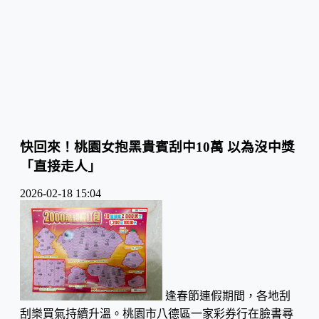
快回來！桃園女抱黑貴賓刮中10萬 以為沒中獎
「直接走人」
2026-02-18 15:04
逢春節連假期間，各地刮
刮樂買氣持續升溫。桃園市八德區一家彩券行在臉書尋