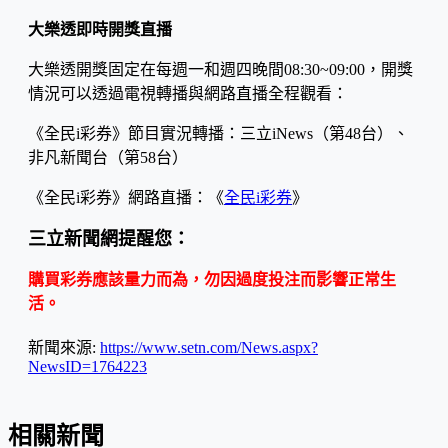
大樂透即時開獎直播
大樂透開獎固定在每週一和週四晚間08:30~09:00，開獎
情況可以透過電視轉播與網路直播全程觀看：
《全民i彩券》節目實況轉播：三立iNews（第48台）、
非凡新聞台（第58台）
《全民i彩券》網路直播：《
全民i彩券
》
三立新聞網提醒您：
購買彩券應該量力而為，勿因過度投注而影響正常生
活。
新聞來源:
https://www.setn.com/News.aspx?
NewsID=1764223
相關新聞