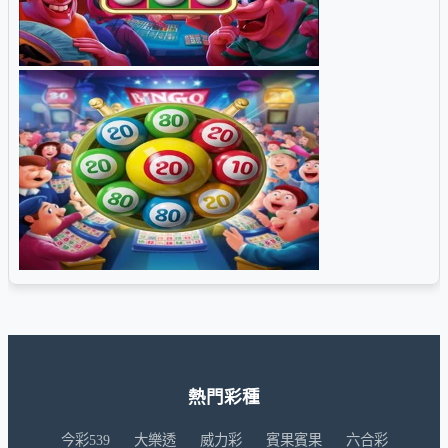
熱門彩種
今彩539
大樂透
威力彩
賓果賓果
六合彩