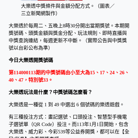
大樂透中獎條件與金額分配方式。（圖表／
三立新聞網製作）
大樂透於每周二、五晚上8時30分開出當期獎號。本期開
獎號碼、頭獎金額與獎金分配、玩法規則、即時直播與
中獎查詢連結，每週更新不中斷。（實際公告與中獎獎
號以台彩公布為準）
今日大樂透開獎號碼
第114000113期的中獎號碼由小至大為15、17、24、26、
40、47，
特別號33
。
​大樂透玩法是什麼？中獎號碼怎麼看？
大樂透是一種從 1 到 49 中選出 6 個號碼的樂透遊戲。
有三種投注方式：畫記選號、口頭投注、智慧型手機電
子選號單（QR Code）投注。而113年1月1日開始，包含
大樂透、威力彩、今彩539等公益券開獎，都可以在【全