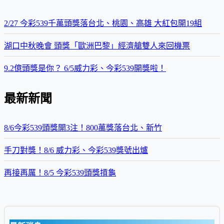
2/27 今彩539千萬頭獎落台北、桃園、高雄 大紅包開19組
湖口中秋晚會 頭獎「歐洲巴黎」經濟艙雙人來回機票
9.2億頭獎是你？ 6/5威力彩、今彩539開獎啦！
最新新聞
8/6今彩539頭獎開3注！800萬獎落台北、新竹
手刀對獎！8/6 威力彩、今彩539獎號出爐
再接再厲！8/5 今彩539頭獎摃龜