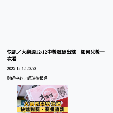
快訊／大樂透12/12中獎號碼出爐 如何兌獎一
次看
2025-12-12 20:50
財經中心／師瑞德報導