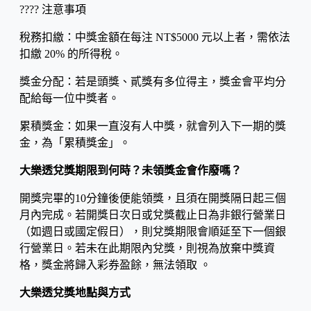
???? 注意事項
稅務扣繳：中獎金額在每注 NT$5000 元以上者，需依法
扣繳 20% 的所得稅。
獎金分配：若是頭獎、貳獎有多位得主，獎金會平均分
配給每一位中獎者。
累積獎金：如果一直沒有人中獎，就會列入下一期的獎
金，為「累積獎金」。
大樂透兌獎期限到何時？未領獎金會作廢嗎？
開獎完畢的10分鐘後便能領獎，且須在開獎隔日起三個
月內完成。若開獎日次日或兌獎截止日為非銀行營業日
（如週日或國定假日），則兌獎期限會順延至下一個銀
行營業日。若未在此期限內兌獎，則視為放棄中獎資
格，獎金將歸入彩券盈餘，無法領取 。
大樂透兌獎地點與方式