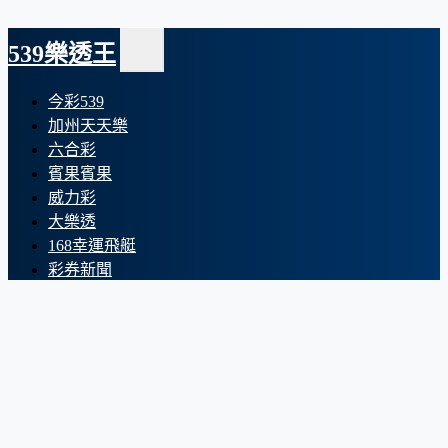
539樂透王
今彩539
加州天天樂
六合彩
賓果賓果
威力彩
大樂透
168幸運飛艇
彩券新聞