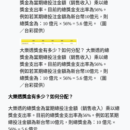
獎金為當期總投注金額（銷售收入）乘以總
獎金支出率。目前的總獎金支出率為56%。
例如若某期總投注金額為新台幣10億元，則
總獎金為：10 億元 × 56% = 5.6 億元。（圖
／台彩提供）
大樂透獎金有多少？如何分配？ 大樂透的總
獎金為當期總投注金額（銷售收入）乘以總
獎金支出率。目前的總獎金支出率為56%。
例如若某期總投注金額為新台幣10億元，則
總獎金為：10 億元 × 56% = 5.6 億元。（圖
／台彩提供）
大樂透獎金有多少？如何分配？
大樂透的總獎金為當期總投注金額（銷售收入）乘以總
獎金支出率。目前的總獎金支出率為56%。例如若某期
總投注金額為新台幣10億元，則總獎金為：10 億元 ×
56% = 5.6 億元