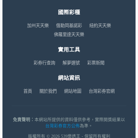
國際彩種
加州天天樂
俄勒岡基諾彩
紐約天天樂
佛羅里達天天樂
實用工具
彩券行查詢
解夢選號
彩票新聞
網站資訊
首頁
關於我們
網站地圖
台灣彩券官網
免責聲明：
本網站所提供的資料僅供參考，實際開獎結果以
台灣彩券官方公佈
為準。
版權所有 © 2026
539樂透王
- 保留所有權利