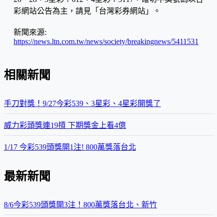
彩網站公告為主，請見「台灣彩券網站」。
新聞來源:
https://news.ltn.com.tw/news/society/breakingnews/5411531
相關新聞
手刀對獎！9/27今彩539、3星彩、4星彩開獎了
威力彩頭獎連19摃 下期獎金上看4億
1/17 今彩539頭獎開1注! 800萬獎落台北
最新新聞
8/6今彩539頭獎開3注！800萬獎落台北、新竹