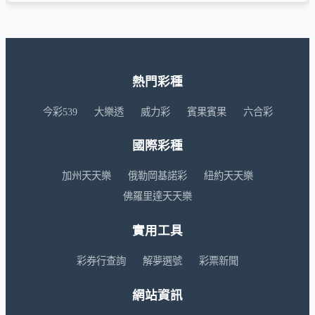
熱門彩種
今彩539
大樂透
威力彩
賓果賓果
六合彩
國際彩種
加州天天樂
俄勒岡基諾彩
紐約天天樂
佛羅里達天天樂
實用工具
彩券行查詢
解夢選號
彩票新聞
網站資訊