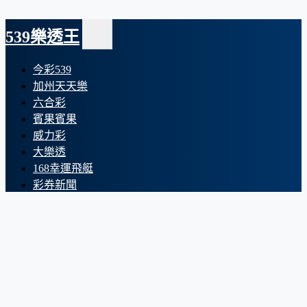
539樂透王
今彩539
加州天天樂
六合彩
賓果賓果
威力彩
大樂透
168幸運飛艇
彩券新聞