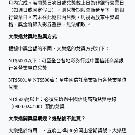
月內完成。若開獎日次日或兌獎截止日為非銀行營業日
（如週日或國定假日），則兌獎期限會順延至下一個銀
行營業日。若未在此期限內兌獎，則視為放棄中獎資
格，獎金將歸入彩券盈餘，無法領取 。
大樂透兌獎地點與方式
根據中獎金額的不同，大樂透的兌獎方式如下：
NT$5000以下：可至全台各地彩券行或中國信託商業銀
行各營業單位兌獎
NT$5001至 NT$500萬：至中國信託商業銀行各營業單位
兌獎
NT$500萬以上：必須先透過中國信託高額兌獎專線
（0800-024-500）預約兌獎
大樂透開獎星期幾？幾點後不能買？
大樂透於每周二、五晚上8時30分開出當期獎號。大樂透