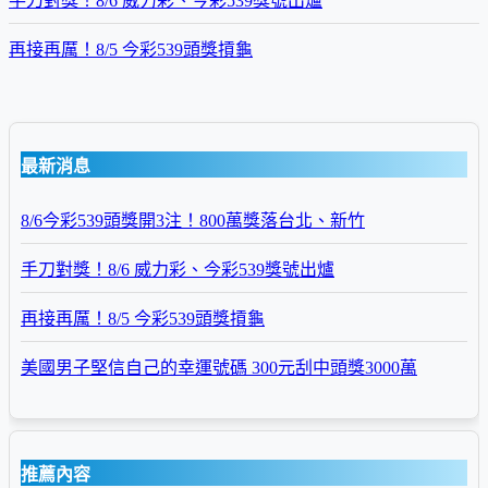
手刀對獎！8/6 威力彩、今彩539獎號出爐
再接再厲！8/5 今彩539頭獎摃龜
最新消息
8/6今彩539頭獎開3注！800萬獎落台北、新竹
手刀對獎！8/6 威力彩、今彩539獎號出爐
再接再厲！8/5 今彩539頭獎摃龜
美國男子堅信自己的幸運號碼 300元刮中頭獎3000萬
推薦內容