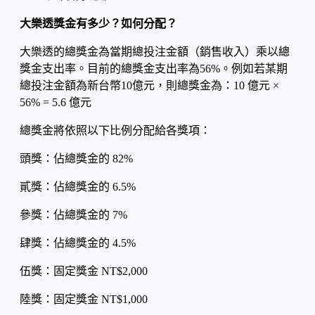
大樂透獎金有多少？如何分配？
大樂透的總獎金為當期總投注金額（銷售收入）乘以總
獎金支出率。目前的總獎金支出率為56%。例如若某期
總投注金額為新台幣10億元，則總獎金為：10 億元 ×
56% = 5.6 億元
總獎金將依照以下比例分配給各獎項：
頭獎：佔總獎金的 82%
貳獎：佔總獎金的 6.5%
參獎：佔總獎金的 7%
肆獎：佔總獎金的 4.5%
伍獎：固定獎金 NT$2,000
陸獎：固定獎金 NT$1,000