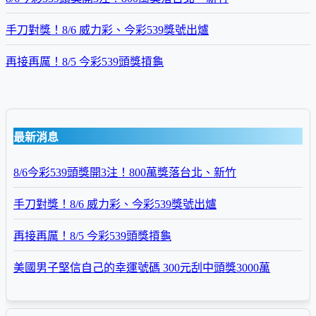
手刀對獎！8/6 威力彩、今彩539獎號出爐
再接再厲！8/5 今彩539頭獎摃龜
最新消息
8/6今彩539頭獎開3注！800萬獎落台北、新竹
手刀對獎！8/6 威力彩、今彩539獎號出爐
再接再厲！8/5 今彩539頭獎摃龜
美國男子堅信自己的幸運號碼 300元刮中頭獎3000萬