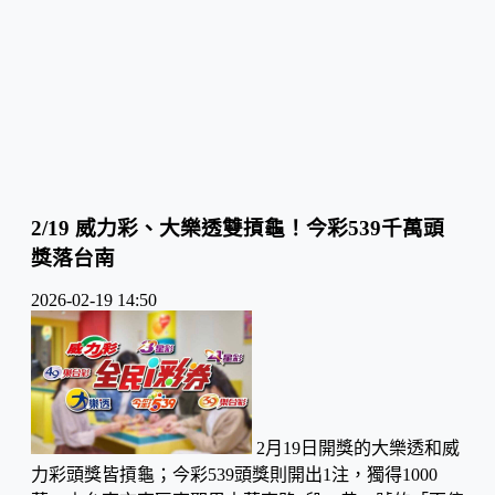
2/19 威力彩、大樂透雙摃龜！今彩539千萬頭
獎落台南
2026-02-19 14:50
2月19日開獎的大樂透和威
力彩頭獎皆摃龜；今彩539頭獎則開出1注，獨得1000