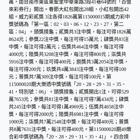
萬，由台南市東區東聖里中華東路2段41巷64號的「百億
來彩券行」開出。春節大紅包開出28組，小紅包開出42
組。威力彩貳獎 3注各得1826萬第115000015期威力彩中
獎號碼為「第一區：02、03、06、12、23、27，第二
區：04」。頭獎摃龜；貳獎共3注中獎，每注可得1826萬
8624元；參獎22注中獎，每注可得15萬元；肆獎共83注
中獎，每注可得2萬元；伍獎共464注中獎，每注可得
4000元；陸獎共3208注中獎，每注可得800元；柒獎共
5916注中獎，每注可得400元；捌獎共3萬2054注中獎，
每注可得200元；玖獎共4萬3843注中獎，每注可得100
元；普獎共7萬309注中獎，每注可得100元。第
115000020期大樂透中獎號碼「20、28、29、31、35、
41，特別號：06」。頭獎摃龜；貳獎開出1注，可得529
萬7653元；參獎共81注中獎，每注可得7萬434元；肆獎
共245注中獎，每注可得1萬4969元；伍獎共4658注中
獎，每注可得2000元；陸獎共6981注中獎，每注可得
1000元；柒獎共7萬2548注中獎，每注可得400元；普獎
共8萬7631注中獎，每注可得400元。第115000020期49樂
合彩中獎號碼為「20、28、29、31、35、41」。四合摃