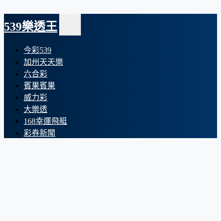
539樂透王
今彩539
加州天天樂
六合彩
賓果賓果
威力彩
大樂透
168幸運飛艇
彩券新聞