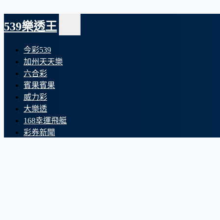
539樂透王
今彩539
加州天天樂
六合彩
賓果賓果
威力彩
大樂透
168幸運飛艇
彩券新聞