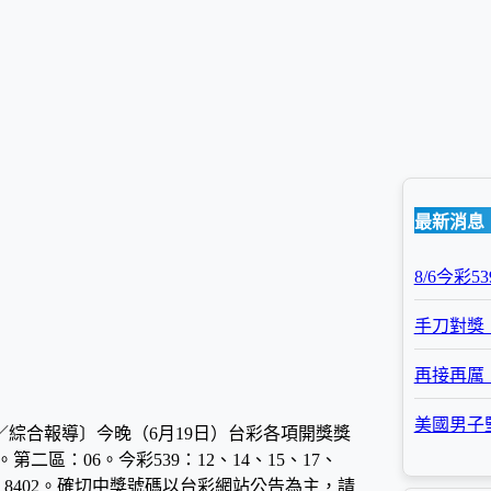
最新消息
8/6今彩
手刀對獎！
再接再厲！
美國男子堅
綜合報導〕今晚（6月19日）台彩各項開獎獎
第二區：06。今彩539：12、14、15、17、
4星彩：8402。確切中獎號碼以台彩網站公告為主，請