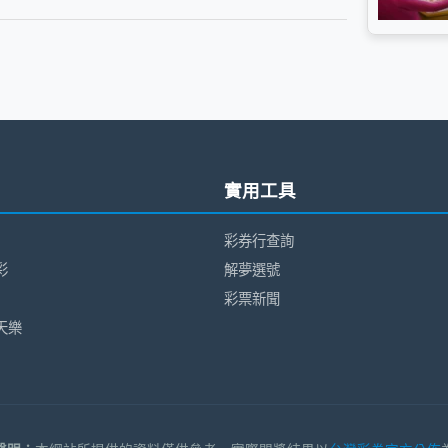
實用工具
彩券行查詢
彩
解夢選號
彩票新聞
天樂