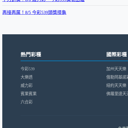
再接再厲！8/5 今彩539頭獎摃龜
熱門彩種
國際彩種
今彩539
加州天天樂
大樂透
俄勒岡基諾
威力彩
紐約天天樂
賓果賓果
佛羅里達天
六合彩