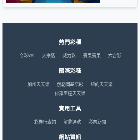
熱門彩種
今彩539
大樂透
威力彩
賓果賓果
六合彩
國際彩種
加州天天樂
俄勒岡基諾彩
紐約天天樂
佛羅里達天天樂
實用工具
彩券行查詢
解夢選號
彩票新聞
網站資訊