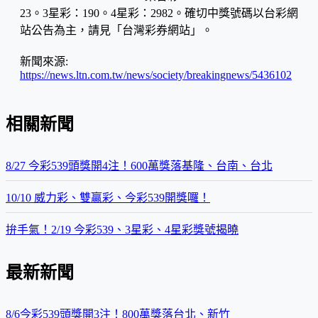
23。3星彩：190。4星彩：2982。確切中獎號碼以台彩網
站公告為主，請見「台灣彩券網站」。
新聞來源:
https://news.ltn.com.tw/news/society/breakingnews/5436102
相關新聞
8/27 今彩539頭獎開4注！600萬獎落基隆、台南、台北
10/10 威力彩、雙贏彩、今彩539開獎囉！
拚手氣！2/19 今彩539、3星彩、4星彩獎號揭曉
最新新聞
8/6今彩539頭獎開3注！800萬獎落台北、新竹