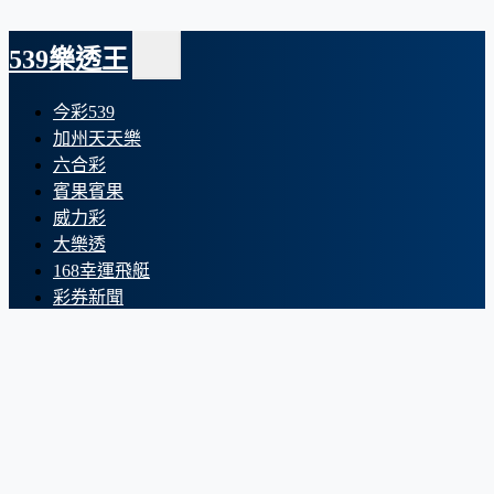
539樂透王
今彩539
加州天天樂
六合彩
賓果賓果
威力彩
大樂透
168幸運飛艇
彩券新聞