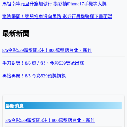
馬祖南竿元旦升旗加健行 摸彩抽iPhone17手機等大獎
驚險瞬間！嬰兒推車滑向馬路 彩券行員機警攔下畫面曝
最新新聞
8/6今彩539頭獎開3注！800萬獎落台北、新竹
手刀對獎！8/6 威力彩、今彩539獎號出爐
再接再厲！8/5 今彩539頭獎摃龜
最新消息
8/6今彩539頭獎開3注！800萬獎落台北、新竹