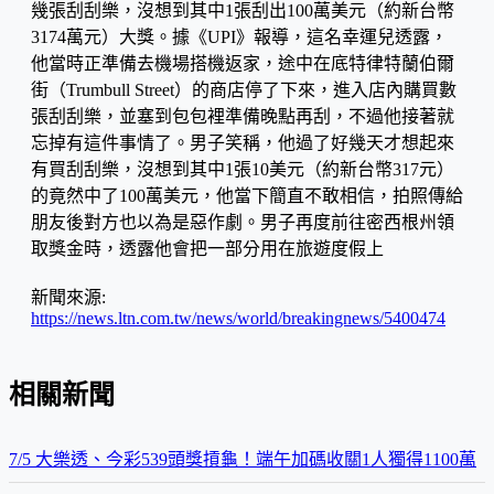
幾張刮刮樂，沒想到其中1張刮出100萬美元（約新台幣
3174萬元）大獎。據《UPI》報導，這名幸運兒透露，
他當時正準備去機場搭機返家，途中在底特律特蘭伯爾
街（Trumbull Street）的商店停了下來，進入店內購買數
張刮刮樂，並塞到包包裡準備晚點再刮，不過他接著就
忘掉有這件事情了。男子笑稱，他過了好幾天才想起來
有買刮刮樂，沒想到其中1張10美元（約新台幣317元）
的竟然中了100萬美元，他當下簡直不敢相信，拍照傳給
朋友後對方也以為是惡作劇。男子再度前往密西根州領
取獎金時，透露他會把一部分用在旅遊度假上
新聞來源:
https://news.ltn.com.tw/news/world/breakingnews/5400474
相關新聞
7/5 大樂透、今彩539頭獎摃龜！端午加碼收關1人獨得1100萬