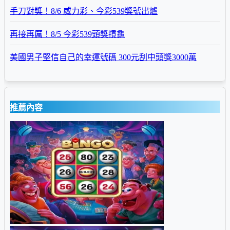
手刀對獎！8/6 威力彩、今彩539獎號出爐
再接再厲！8/5 今彩539頭獎摃龜
美國男子堅信自己的幸運號碼 300元刮中頭獎3000萬
推薦內容