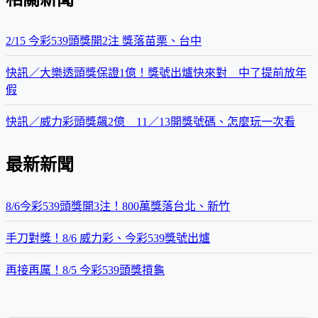
2/15 今彩539頭獎開2注 獎落苗栗、台中
快訊／大樂透頭獎保證1億！獎號出爐快來對 中了提前放年
假
快訊／威力彩頭獎飆2億 11／13開獎號碼、怎麼玩一次看
最新新聞
8/6今彩539頭獎開3注！800萬獎落台北、新竹
手刀對獎！8/6 威力彩、今彩539獎號出爐
再接再厲！8/5 今彩539頭獎摃龜