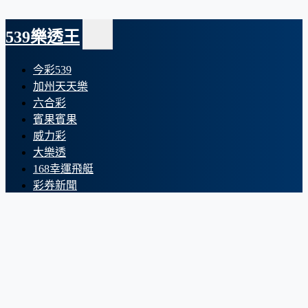
539樂透王
今彩539
加州天天樂
六合彩
賓果賓果
威力彩
大樂透
168幸運飛艇
彩券新聞