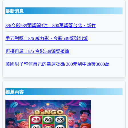
最新消息
8/6今彩539頭獎開3注！800萬獎落台北、新竹
手刀對獎！8/6 威力彩、今彩539獎號出爐
再接再厲！8/5 今彩539頭獎摃龜
美國男子堅信自己的幸運號碼 300元刮中頭獎3000萬
推薦內容