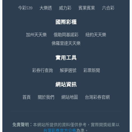
今彩539
大樂透
威力彩
賓果賓果
六合彩
國際彩種
加州天天樂
俄勒岡基諾彩
紐約天天樂
佛羅里達天天樂
實用工具
彩券行查詢
解夢選號
彩票新聞
網站資訊
首頁
關於我們
網站地圖
台灣彩券官網
免責聲明：
本網站所提供的資料僅供參考，實際開獎結果以
台灣彩券官方公佈
為準。