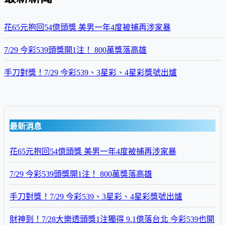
花65元抱回54億頭獎 美男一年4度被捕再涉家暴
7/29 今彩539頭獎開1注！ 800萬獎落高雄
手刀對獎！7/29 今彩539、3星彩、4星彩獎號出爐
最新消息
花65元抱回54億頭獎 美男一年4度被捕再涉家暴
7/29 今彩539頭獎開1注！ 800萬獎落高雄
手刀對獎！7/29 今彩539、3星彩、4星彩獎號出爐
財神到！7/28大樂透頭獎1注獨得 9.1億落台北 今彩539也開