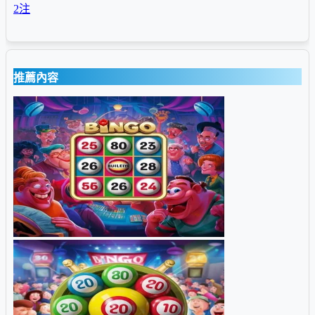
2注
推薦內容