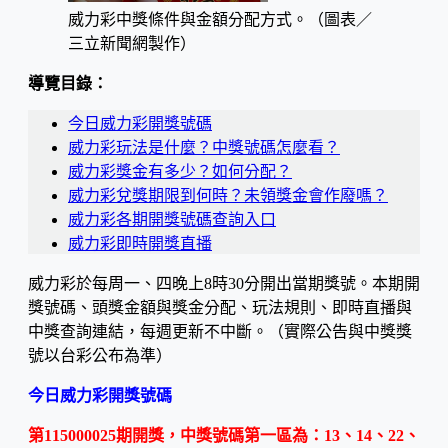
威力彩中獎條件與金額分配方式。（圖表／
三立新聞網製作）
導覽目錄：
今日威力彩開獎號碼
​威力彩玩法是什麼？中獎號碼怎麼看？
威力彩獎金有多少？如何分配？
威力彩兌獎期限到何時？未領獎金會作廢嗎？
威力彩各期開獎號碼查詢入口
威力彩即時開獎直播
威力彩於每周一、四晚上8時30分開出當期獎號。本期開
獎號碼、頭獎金額與獎金分配、玩法規則、即時直播與
中獎查詢連結，每週更新不中斷。（實際公告與中獎獎
號以台彩公布為準）
今日威力彩開獎號碼
第115000025期開獎，中獎號碼第一區為：13、14、22、