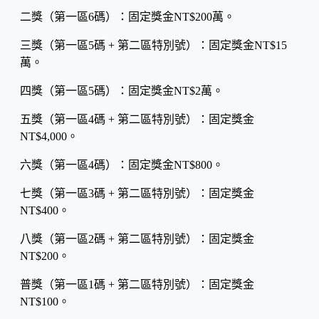
二獎（第一區6碼）：固定獎金NT$200萬。
三獎（第一區5碼 + 第二區特別號）：固定獎金NT$15
萬。
四獎（第一區5碼）：固定獎金NT$2萬。
五獎（第一區4碼 + 第二區特別號）：固定獎金
NT$4,000。
六獎（第一區4碼）：固定獎金NT$800。
七獎（第一區3碼 + 第二區特別號）：固定獎金
NT$400。
八獎（第一區2碼 + 第二區特別號）：固定獎金
NT$200。
普獎（第一區1碼 + 第二區特別號）：固定獎金
NT$100。