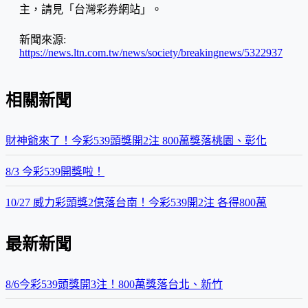
主，請見「台灣彩券網站」。
新聞來源:
https://news.ltn.com.tw/news/society/breakingnews/5322937
相關新聞
財神爺來了！今彩539頭獎開2注 800萬獎落桃園、彰化
8/3 今彩539開獎啦！
10/27 威力彩頭獎2億落台南！今彩539開2注 各得800萬
最新新聞
8/6今彩539頭獎開3注！800萬獎落台北、新竹