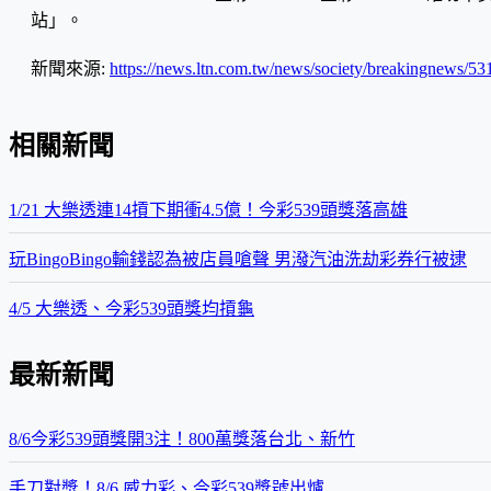
站」。
新聞來源:
https://news.ltn.com.tw/news/society/breakingnews/5
相關新聞
1/21 大樂透連14摃下期衝4.5億！今彩539頭獎落高雄
玩BingoBingo輸錢認為被店員嗆聲 男潑汽油洗劫彩券行被逮
4/5 大樂透、今彩539頭獎均摃龜
最新新聞
8/6今彩539頭獎開3注！800萬獎落台北、新竹
手刀對獎！8/6 威力彩、今彩539獎號出爐