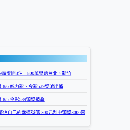
539頭獎開3注！800萬獎落台北、新竹
8/6 威力彩、今彩539獎號出爐
8/5 今彩539頭獎摃龜
信自己的幸運號碼 300元刮中頭獎3000萬