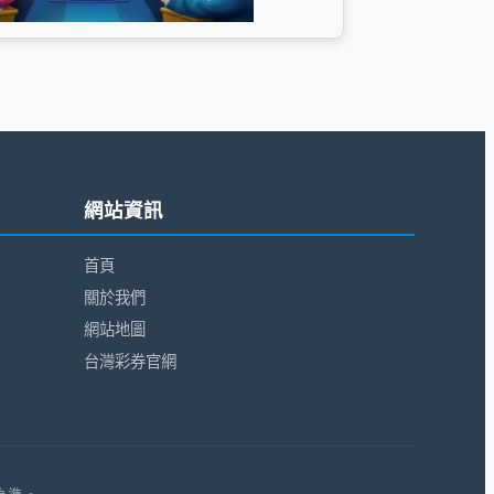
網站資訊
首頁
關於我們
網站地圖
台灣彩券官網