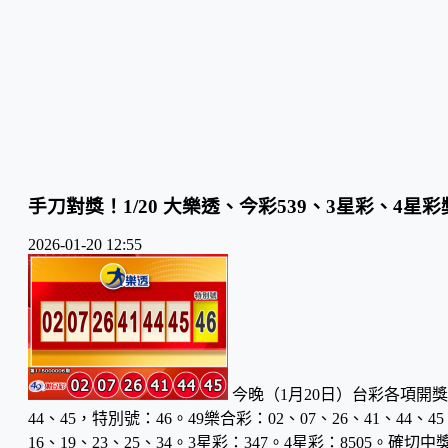
手刀對獎！1/20 大樂透、今彩539、3星彩、4星
2026-01-20 12:55
今晚（1月20日）台彩各項開獎
44、45，特別號：46。49樂合彩：02、07、26、41、44、45
16、19、23、25、34。3星彩：347。4星彩：8505