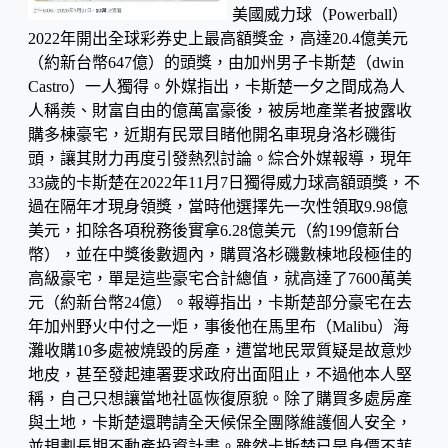
美國威力球（Powerball）
2022年開出全球彩券史上最高額獎金，高達20.4億美元
（約新台幣647億）的頭獎，由加州男子卡斯楚（dwin
Castro）一人獨得。外媒指出，卡斯楚一夕之間成為人
人稱羨、財富自由的億萬富豪後，被房地產業者披露收
購多棟豪宅，近期有民眾目睹他開名車現身洛杉磯街
頭，讓其財力再度引發熱烈討論。綜合外媒報導，現年
33歲的卡斯楚在2022年11月7日獨得威力球高額頭獎，不
過在隔年才現身領獎，當時他選擇先一次性領取9.98億
美元，扣除各項稅務後實拿6.28億美元（約199億新台
幣），並在中獎後數週內，購買洛杉磯數棟地段極佳的
高級豪宅，單是這些豪宅合計總值，就高達了7600萬美
元（約新台幣24億）。報導指出，卡斯楚部分豪宅在去
年加州野火中付之一炬，事後他在馬里布（Malibu）海
灘收購10多處被燒毀的房產，遭當地民眾質疑是故意炒
地皮，甚至發起連署要求政府出面阻止，不過他本人堅
稱，自己只想讓當地社區恢復原貌。除了購買多處房產
與土地，卡斯楚還聘請全天候保全團隊維護個人安全，
並規劃長期不動產投資計畫。雖然卡斯楚已是身價不菲