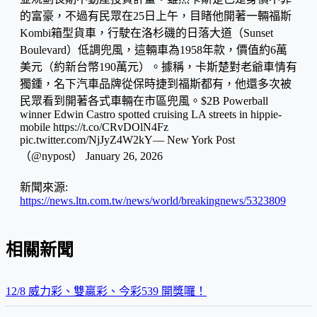
的富豪，不過有民眾在25日上午，目睹他開著一輛福斯
Kombi箱型貨車，行駛在洛杉磯的日落大道（Sunset
Boulevard）低調兜風，這輛車為1958年款，價值約6萬
美元（約新台幣190萬元）。據稱，卡斯楚對老爺車情有
獨鍾，名下汽車品牌從保時捷到福斯都有，他還多次被
民眾看到開著各式車輛在市區兜風。$2B Powerball
winner Edwin Castro spotted cruising LA streets in hippie-
mobile https://t.co/CRvDOlN4Fz
pic.twitter.com/NjJyZ4W2kY— New York Post
（@nypost） January 26, 2026
新聞來源:
https://news.ltn.com.tw/news/world/breakingnews/5323809
相關新聞
12/8 威力彩、雙贏彩、今彩539 開獎囉！