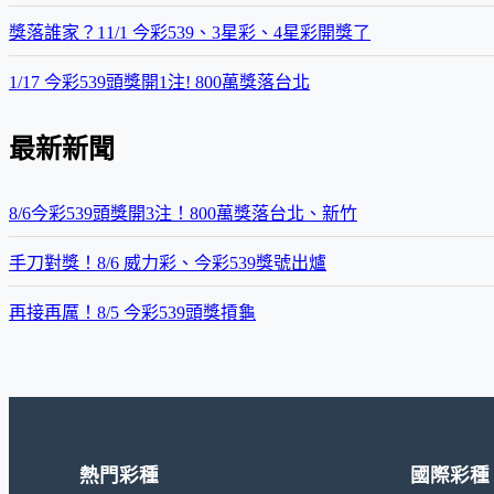
獎落誰家？11/1 今彩539、3星彩、4星彩開獎了
1/17 今彩539頭獎開1注! 800萬獎落台北
最新新聞
8/6今彩539頭獎開3注！800萬獎落台北、新竹
手刀對獎！8/6 威力彩、今彩539獎號出爐
再接再厲！8/5 今彩539頭獎摃龜
熱門彩種
國際彩種