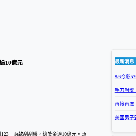
最新消息
逾10億元
8/6今彩
手刀對獎！
再接再厲！
美國男子堅
123」兩款刮刮樂，總獎金逾10億元。頭