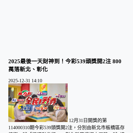
2025最後一天財神到！今彩539頭獎開2注 800
萬落新北、彰化
2025-12-31 14:10
12月31日開獎的第
114000310期今彩539頭獎開2注，分別由新北市板橋區存