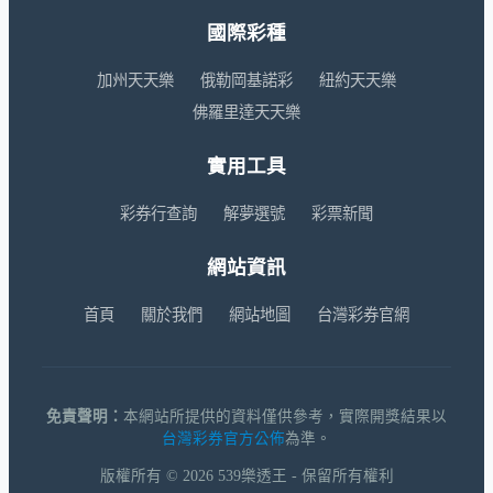
國際彩種
加州天天樂
俄勒岡基諾彩
紐約天天樂
佛羅里達天天樂
實用工具
彩券行查詢
解夢選號
彩票新聞
網站資訊
首頁
關於我們
網站地圖
台灣彩券官網
免責聲明：
本網站所提供的資料僅供參考，實際開獎結果以
台灣彩券官方公佈
為準。
版權所有 © 2026
539樂透王
- 保留所有權利