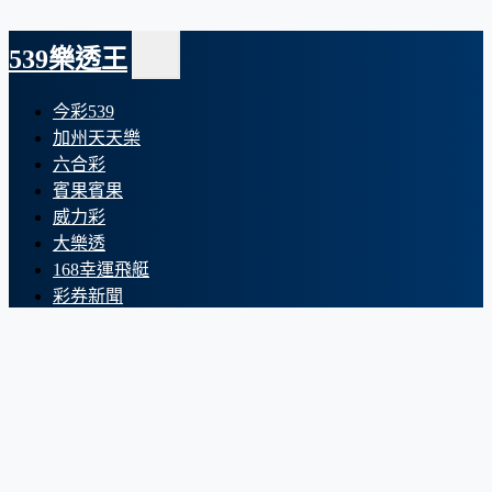
539樂透王
今彩539
加州天天樂
六合彩
賓果賓果
威力彩
大樂透
168幸運飛艇
彩券新聞