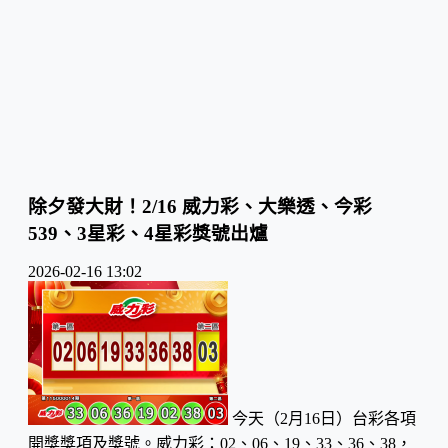
除夕發大財！2/16 威力彩、大樂透、今彩
539、3星彩、4星彩獎號出爐
2026-02-16 13:02
今天（2月16日）台彩各項
開獎獎項及獎號。威力彩：02、06、19、33、36、38，