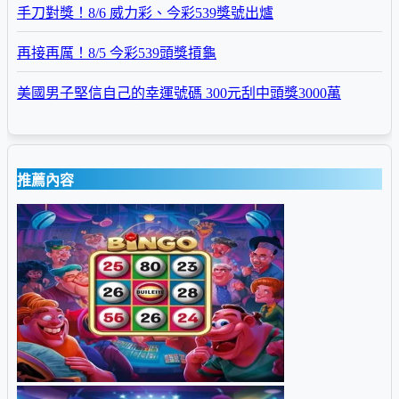
手刀對獎！8/6 威力彩、今彩539獎號出爐
再接再厲！8/5 今彩539頭獎摃龜
美國男子堅信自己的幸運號碼 300元刮中頭獎3000萬
推薦內容