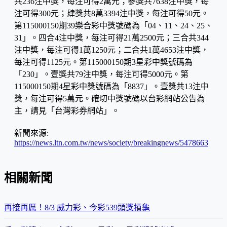
共236注中獎，每注可得2萬元；參獎共7638注中獎，每
注可得300元；肆獎共8萬3394注中獎，每注可得50元。
第115000150期39樂合彩中獎號碼為「04、11、24、25、
31」。四合4注中獎，每注可得21萬2500元；三合共344
注中獎，每注可得1萬1250元；二合共1萬4653注中獎，
每注可得1125元。第115000150期3星彩中獎號碼為
「230」。壹獎共79注中獎，每注可得5000元。第
115000150期4星彩中獎號碼為「8837」。壹獎共13注中
獎，每注可得5萬元。確切中獎號碼以台彩網站公告為
主，請見「台灣彩券網站」。
新聞來源:
https://news.ltn.com.tw/news/society/breakingnews/5478663
相關新聞
再接再厲！8/3 威力彩、今彩539頭獎摃龜