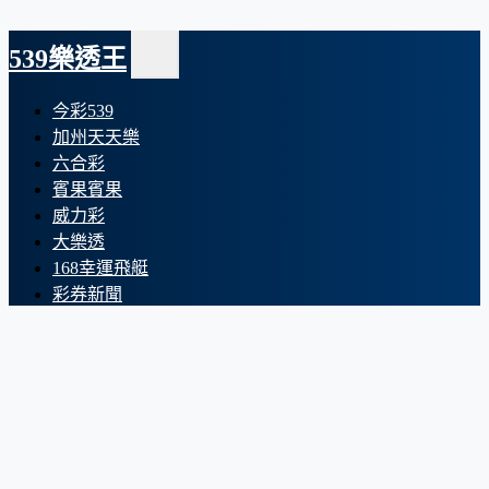
539樂透王
今彩539
加州天天樂
六合彩
賓果賓果
威力彩
大樂透
168幸運飛艇
彩券新聞