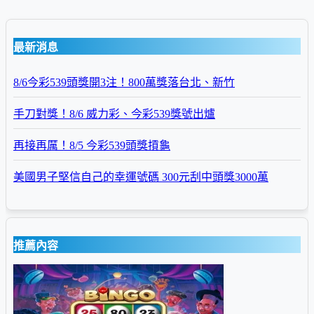
最新消息
8/6今彩539頭獎開3注！800萬獎落台北、新竹
手刀對獎！8/6 威力彩、今彩539獎號出爐
再接再厲！8/5 今彩539頭獎摃龜
美國男子堅信自己的幸運號碼 300元刮中頭獎3000萬
推薦內容