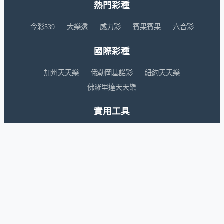
熱門彩種
今彩539
大樂透
威力彩
賓果賓果
六合彩
國際彩種
加州天天樂
俄勒岡基諾彩
紐約天天樂
佛羅里達天天樂
實用工具
彩券行查詢
解夢選號
彩票新聞
網站資訊
首頁
關於我們
網站地圖
台灣彩券官網