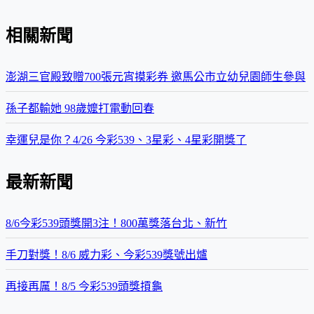
相關新聞
澎湖三官殿致贈700張元宵摸彩券 邀馬公市立幼兒園師生參與
孫子都輸她 98歲嬤打電動回春
幸運兒是你？4/26 今彩539、3星彩、4星彩開獎了
最新新聞
8/6今彩539頭獎開3注！800萬獎落台北、新竹
手刀對獎！8/6 威力彩、今彩539獎號出爐
再接再厲！8/5 今彩539頭獎摃龜