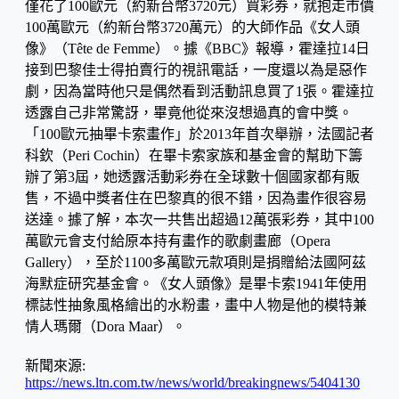
僅花了100歐元（約新台幣3720元）買彩券，就抱走市價
100萬歐元（約新台幣3720萬元）的大師作品《女人頭
像》（Tête de Femme）。據《BBC》報導，霍達拉14日
接到巴黎佳士得拍賣行的視訊電話，一度還以為是惡作
劇，因為當時他只是偶然看到活動訊息買了1張。霍達拉
透露自己非常驚訝，畢竟他從來沒想過真的會中獎。
「100歐元抽畢卡索畫作」於2013年首次舉辦，法國記者
科欽（Peri Cochin）在畢卡索家族和基金會的幫助下籌
辦了第3屆，她透露活動彩券在全球數十個國家都有販
售，不過中獎者住在巴黎真的很不錯，因為畫作很容易
送達。據了解，本次一共售出超過12萬張彩券，其中100
萬歐元會支付給原本持有畫作的歌劇畫廊（Opera
Gallery），至於1100多萬歐元款項則是捐贈給法國阿茲
海默症研究基金會。《女人頭像》是畢卡索1941年使用
標誌性抽象風格繪出的水粉畫，畫中人物是他的模特兼
情人瑪爾（Dora Maar）。
新聞來源:
https://news.ltn.com.tw/news/world/breakingnews/5404130