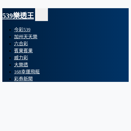
539樂透王
今彩539
加州天天樂
六合彩
賓果賓果
威力彩
大樂透
168幸運飛艇
彩券新聞