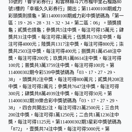
10號的「睿宇彩券行」和雲林縣斗六市榴中里石榴路80
號1樓的「幸福久久彩券行」開出；第114000100期威力
彩頭獎則摃龜。第114000100期威力彩中獎號碼為「第一
區：19、26、28、31、32、34，第二區：06」。頭獎摃
龜；貳獎也摃龜；參獎共5注中獎，每注可得15萬元；肆
獎共31注中獎，每注可得2萬元；伍獎共170注中獎，每
注可得4000元；陸獎共1317注中獎，每注可得800元；柒
獎共2503注中獎，每注可得400元；捌獎共1萬4548注中
獎，每注可得200元；玖獎共1萬8614注中獎，每注可得
100元；普獎共3萬3759注中獎，每注可得100元。第
114000302期今彩539中獎號碼為「03、17、27、29、
38」，頭獎共2注中獎，每注可得800萬元；貳獎共208注
中獎，每注可得2萬元；參獎共7647注中獎，每注可得
300元；肆獎共8萬4939注中獎，每注可得50元。第
114000302期39樂合彩中獎號碼為「03、17、27、29、
38」，四合共開出2注，每注可得21萬2500元；三合共
200注中獎，每注可得1萬1250元；二合共1萬1236注中
獎，每注可得1125元。第114000302期3星彩中獎號碼為
「872」，壹獎共74注中獎，每注可得5000元。第