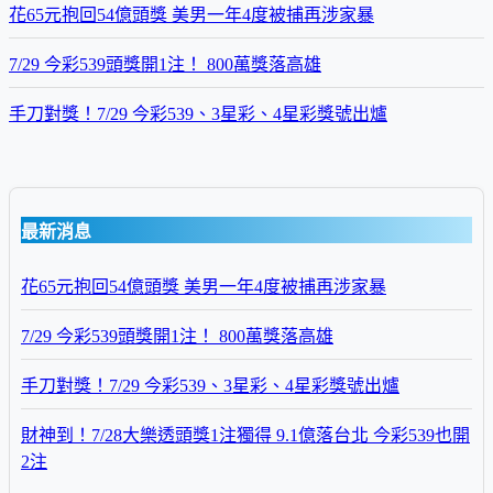
花65元抱回54億頭獎 美男一年4度被捕再涉家暴
7/29 今彩539頭獎開1注！ 800萬獎落高雄
手刀對獎！7/29 今彩539、3星彩、4星彩獎號出爐
最新消息
花65元抱回54億頭獎 美男一年4度被捕再涉家暴
7/29 今彩539頭獎開1注！ 800萬獎落高雄
手刀對獎！7/29 今彩539、3星彩、4星彩獎號出爐
財神到！7/28大樂透頭獎1注獨得 9.1億落台北 今彩539也開
2注