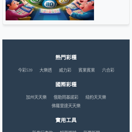
熱門彩種
今彩539
大樂透
威力彩
賓果賓果
六合彩
國際彩種
加州天天樂
俄勒岡基諾彩
紐約天天樂
佛羅里達天天樂
實用工具