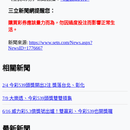
三立新聞網提醒您：
購買彩券應該量力而為，勿因過度投注而影響正常生
活。
新聞來源:
https://www.setn.com/News.aspx?
NewsID=1776667
相關新聞
2/4 今彩539頭獎開出2注 獎落台北、彰化
7/9 大樂透、今彩539頭獎雙雙摃龜
6/16 威力彩5.3億獎號出爐！雙贏彩、今彩539也開獎囉
最新新聞