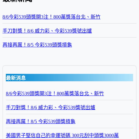
8/6今彩539頭獎開3注！800萬獎落台北、新竹
手刀對獎！8/6 威力彩、今彩539獎號出爐
再接再厲！8/5 今彩539頭獎摃龜
最新消息
8/6今彩539頭獎開3注！800萬獎落台北、新竹
手刀對獎！8/6 威力彩、今彩539獎號出爐
再接再厲！8/5 今彩539頭獎摃龜
美國男子堅信自己的幸運號碼 300元刮中頭獎3000萬