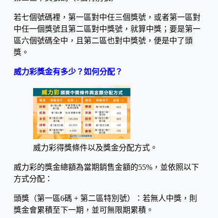
若七個號碼裡，第一區對中任三個獎號，或者第一區對
中任一個獎號且第二區對中獎號，就算中獎；要是第一
區六個號碼全中，且第二區也對中獎號，便是中了頭
獎。
威力彩獎金有多少？如何分配？
威力彩得獎條件以及獎金分配方式。
威力彩的獎金總額為當期銷售金額的55%，並依照以下
方式分配：
頭獎（第一區6碼 + 第二區特別號）：若無人中獎，則
獎金會累積至下一期，並可無限期累積。