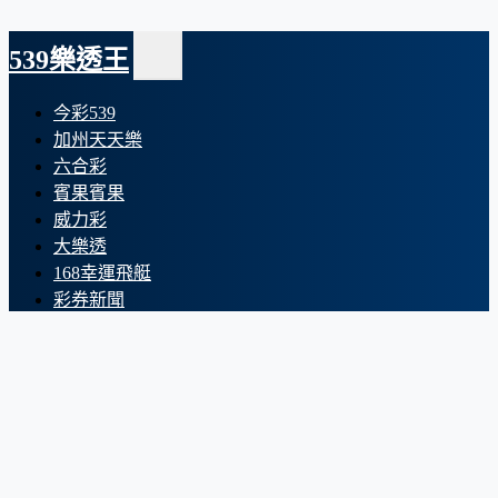
539樂透王
今彩539
加州天天樂
六合彩
賓果賓果
威力彩
大樂透
168幸運飛艇
彩券新聞