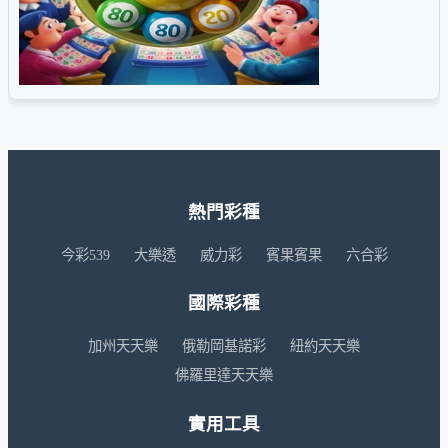
熱門彩種
今彩539
大樂透
威力彩
賓果賓果
六合彩
國際彩種
加州天天樂
俄勒岡基諾彩
紐約天天樂
佛羅里達天天樂
實用工具