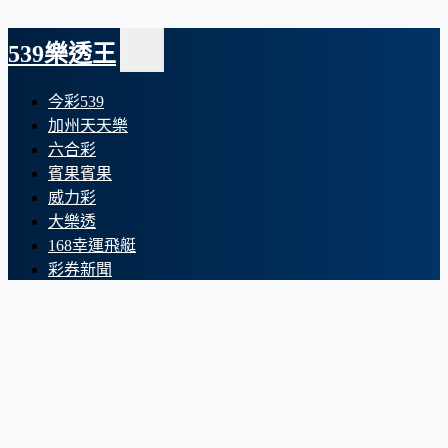
539樂透王
今彩539
加州天天樂
六合彩
賓果賓果
威力彩
大樂透
168幸運飛艇
彩券新聞