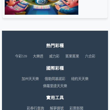
熱門彩種
今彩539
大樂透
威力彩
賓果賓果
六合彩
國際彩種
加州天天樂
俄勒岡基諾彩
紐約天天樂
佛羅里達天天樂
實用工具
彩券行查詢
解夢選號
彩票新聞