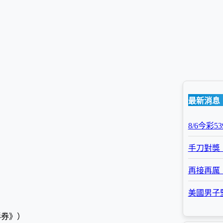
最新消息
8/6今彩
手刀對獎！
再接再厲！
美國男子堅
彩券》）