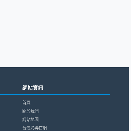
網站資訊
首頁
關於我們
網站地圖
台灣彩券官網