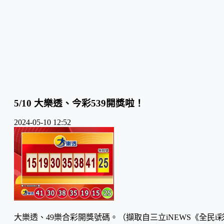
5/10 大樂透、今彩539開獎啦！
2024-05-10 12:52
大樂透、49樂合彩開獎號碼。（擷取自三立iNEWS《全民i