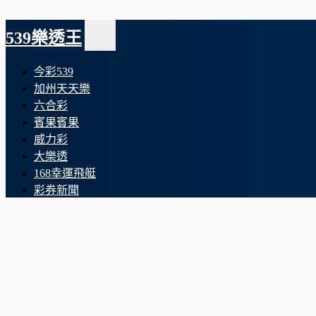
539樂透王
今彩539
加州天天樂
六合彩
賓果賓果
威力彩
大樂透
168幸運飛艇
彩券新聞